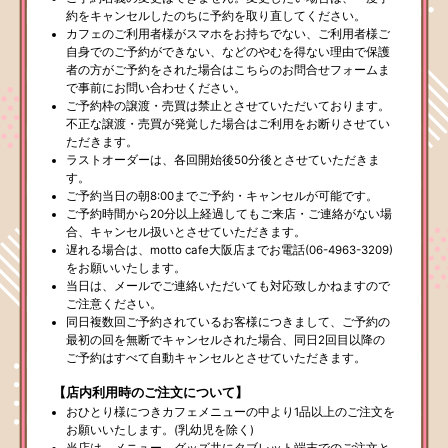
約をキャンセルしたのちに予約を取り直してください。
カフェのご利用者様がスマホをお持ちでない、ご利用者様ご
自身でのご予約ができない、などのやむを得ない理由で保護
者の方がご予約をされた場合はこちらのお問合せフォームま
で事前にお問い合わせください。
ご予約枠の譲渡・売買は禁止とさせていただいております。
不正な譲渡・売買が発覚した場合はご利用をお断りさせてい
ただきます。
ラストオーダーは、各回開始後50分後とさせていただきま
す。
ご予約当日の朝8:00までご予約・キャンセルが可能です。
ご予約時間から20分以上経過してもご来店・ご連絡がない場
合、キャンセル扱いとさせていただきます。
遅れる場合は、motto cafe大阪店までお電話(06-4963-3209)
をお願いいたします。
当日は、メールでご連絡いただいても対応致しかねますので
ご注意ください。
同日複数回ご予約されているお客様につきまして、ご予約の
最初の回を無断でキャンセルされた場合、同日2回目以降の
ご予約はすべて自動キャンセルとさせていただきます。
【店内利用時のご注文について】
おひとり様につきカフェメニューの中より1品以上のご注文を
お願いいたします。(乳幼児を除く)
当店は、メニュー、グッズ共にタブレット端末でのご注文と