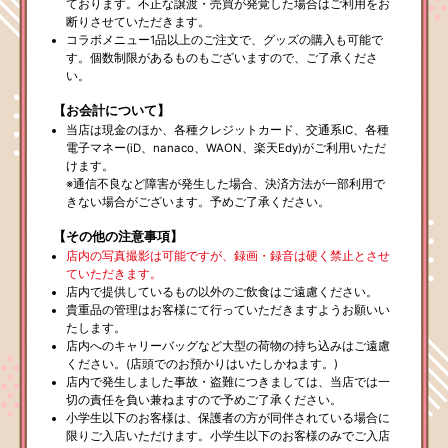
ております。不正な譲渡・売買が発覚した場合はご利用をお
断りさせていただきます。
コラボメニュー1品以上のご注文で、グッズの購入も可能で
す。個数制限があるものもございますので、ご了承くださ
い。
【お会計について】
当店は現金のほか、各種クレジットカード、交通系IC、各種
電子マネー(iD、nanaco、WAON、楽天Edy)がご利用いただ
けます。
※通信不良など障害が発生した場合、決済方法が一部利用で
きない場合がございます。予めご了承ください。
【その他の注意事項】
店内の写真撮影は可能ですが、録画・録音は硬く禁止とさせ
ていただきます。
店内で提供しているもの以外のご飲食はご遠慮ください。
貴重品の管理はお客様にて行っていただきますようお願いい
たします。
店内へのキャリーバッグなど大型の荷物の持ち込みはご遠慮
ください。(店頭でのお預かりはいたしかねます。)
店内で発生しました事故・盗難につきましては、当店では一
切の責任を負い兼ねますので予めご了承ください。
小学生以下のお客様は、保護者の方が同伴されている場合に
限りご入店いただけます。小学生以下のお客様のみでご入店