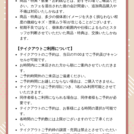
商品・特典・数量・お釣銭などは、必ずその場でご確認くだ
さい。カフェを退出された後の会計間違い、追加商品購入や
不備は対応いたしかねます。
商品・特典は、多少の個体差(イメージを大きく損なわない程
度の微細なキズ・塗装ムラ等)が生じることがございます。
初期不良ではなく、個体差の範囲内や仕様によるものとスタ
ッフが判断させていただいた商品・特典は、交換いたしかね
ます。
【テイクアウトご利用について】
テイクアウトのご予約は、当日の11:00までご予約及びキャン
セルが可能です。
お時間内にご来店された方から順にご案内させていただきま
す。
ご予約時間外のご来店はご遠慮ください。
ご予約時間にお越しにならない場合は、ご購入できません。
テイクアウトはご予約1回につき、1名のみ利用可能とさせて
いただきます。
同伴者様もご利用になられる場合は、同伴者様もご予約が必
要です。
テイクアウトのご予約は、お客様による時間の選択が可能で
す。
各時間のご予約数には上限がございますのでご了承くださ
い。
テイクアウトご予約枠の譲渡・売買は禁止とさせていただい