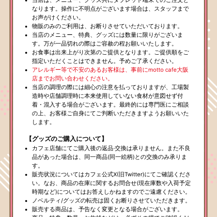
なります。操作に不明点がございます場合は、スタッフまで
お声がけください。
物販のみのご利用は、お断りさせていただいております。
当店のメニュー、特典、グッズには数量に限りがございま
す。万が一品切れの際はご容赦の程お願いいたします。
お食事は出来上がり次第のご提供となります。ご提供順をご
指定いただくことはできません。予めご了承ください。
アレルギー等で不安のあるお客様は、事前にmotto cafe大阪
店までお問い合わせください。
当店の調理の際には細心の注意を払っておりますが、工場製
造時や店舗調理時に本来使用していない食材が意図せず付
着・混入する場合がございます。最終的には専門医にご相談
の上、お客様ご自身にてご判断いただきますようお願いいた
します。
【グッズのご購入について】
カフェ店舗にてご購入後の返品·交換は承りません。また不良
品があった場合は、同一商品(同一絵柄)との交換のみ承りま
す。
販売状況についてはカフェ公式X(旧Twitter)にてご確認くださ
い。なお、商品の在庫に関するお問合せ(現在庫数や入荷予定
時期など)についてはお答えしかねますのでご遠慮ください。
ノベルティ/グッズの転売は固くお断りさせていただきます。
販売する商品は、予告なく変更となる場合がございます。