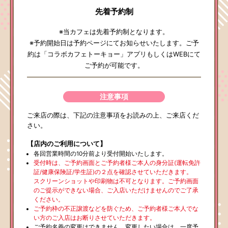
先着予約制
※当カフェは先着予約制となります。
※予約開始日は予約ページにてお知らせいたします。ご予
約は「コラボカフェトーキョー」アプリもしくはWEBにて
ご予約が可能です。
注意事項
ご来店の際は、下記の注意事項をお読みの上、ご来店くだ
さい。
【店内のご利用について】
各回営業時間の10分前より受付開始いたします。
受付時は、ご予約画面とご予約者様ご本人の身分証(運転免許
証/健康保険証/学生証)の２点を確認させていただきます。
スクリーンショットや印刷物は不可となります。ご予約画面
のご提示ができない場合、ご入店いただけませんのでご了承
ください。
ご予約枠の不正譲渡などを防ぐため、ご予約者様ご本人でな
い方のご入店はお断りさせていただきます。
ご予約名義の変更はできません。変更したい場合は、一度予